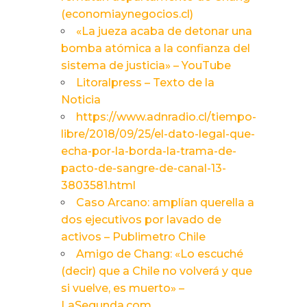
(economiaynegocios.cl)
«La jueza acaba de detonar una
bomba atómica a la confianza del
sistema de justicia» – YouTube
Litoralpress – Texto de la
Noticia
https://www.adnradio.cl/tiempo-
libre/2018/09/25/el-dato-legal-que-
echa-por-la-borda-la-trama-de-
pacto-de-sangre-de-canal-13-
3803581.html
Caso Arcano: amplían querella a
dos ejecutivos por lavado de
activos – Publimetro Chile
Amigo de Chang: «Lo escuché
(decir) que a Chile no volverá y que
si vuelve, es muerto» –
LaSegunda.com